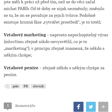
jste měli k práci už před tím, než se do věci začal
míchat PABlb. Od té doby se nijak nezměnily; změnilo
se to, že on se považuje za jejich tvůrce. Podobně
existuje hrozná fáze „vytvářet prostředí“, je to totéž;
Vztahový marketing
– naprosto nepochopitelný výraz
(mluvčímu zřejmě nikdo nevysvětlil, co je to
„martketing“); v principu zřejmě znamená, že někdo s
někým chrápe;
Vztahové peníze
– zřejmě někdo s někým chrápe za
peníze.
píár
PR
slovník
+
1
Komentáře