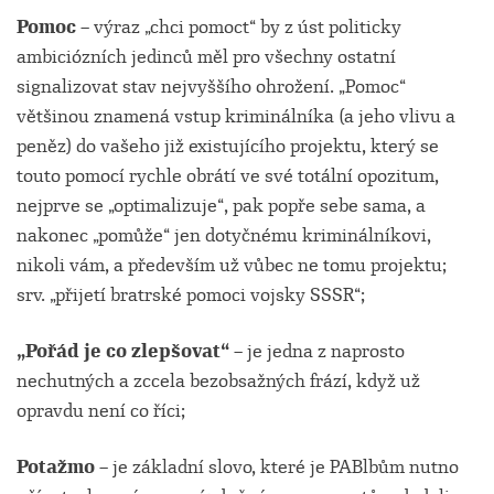
Pomoc –
výraz „chci pomoct“ by z úst politicky
ambiciózních jedinců měl pro všechny ostatní
signalizovat stav nejvyššího ohrožení. „Pomoc“
většinou znamená vstup kriminálníka (a jeho vlivu a
peněz) do vašeho již existujícího projektu, který se
touto pomocí rychle obrátí ve své totální opozitum,
nejprve se „optimalizuje“, pak popře sebe sama, a
nakonec „pomůže“ jen dotyčnému kriminálníkovi,
nikoli vám, a především už vůbec ne tomu projektu;
srv. „přijetí bratrské pomoci vojsky SSSR“;
„Pořád je co zlepšovat“ –
je jedna z naprosto
nechutných a zccela bezobsažných frází, když už
opravdu není co říci;
Potažmo –
je základní slovo, které je PABlbům nutno