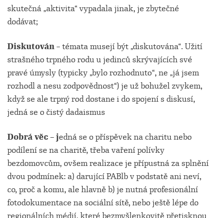
skutečná „aktivita“ vypadala jinak, je zbytečné
dodávat;
Diskutován
– témata musejí být „diskutována“. Užití
strašného trpného rodu u jedinců skrývajících své
pravé úmysly (typicky „bylo rozhodnuto“, ne „já jsem
rozhodl a nesu zodpovědnost“) je už bohužel zvykem,
když se ale trpný rod dostane i do spojení s diskusí,
jedná se o čistý dadaismus
Dobrá věc – j
edná se o příspěvek na charitu nebo
podílení se na charitě, třeba vaření polívky
bezdomovcům, ovšem realizace je přípustná za splnění
dvou podmínek: a) darující PABlb v podstatě ani neví,
co, proč a komu, ale hlavně b) je nutná profesionální
fotodokumentace na sociální sítě, nebo ještě lépe do
regionálních médií, které bezmyšlenkovitě přetisknou