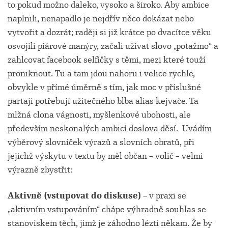
to pokud možno daleko, vysoko a široko. Aby ambice
naplnili, nenapadlo je nejdřív něco dokázat nebo
vytvořit a dozrát; raději si již krátce po dvacítce věku
osvojili píárové manýry, začali užívat slovo „potažmo“ a
zahlcovat facebook selfíčky s těmi, mezi které touží
proniknout. Tu a tam jdou nahoru i velice rychle,
obvykle v přímé úměrně s tím, jak moc v příslušné
partaji potřebují užitečného blba alias kejvače. Ta
mlžná clona vágnosti, myšlenkové ubohosti, ale
především neskonalých ambicí doslova děsí. Uvádím
výběrový slovníček výrazů a slovních obratů, při
jejichž výskytu v textu by měl občan – volič – velmi
výrazně zbystřit:
Aktivně (vstupovat do diskuse) –
v praxi se
„aktivním vstupováním“ chápe výhradně souhlas se
stanoviskem těch, jimž je záhodno lézti někam. Že by