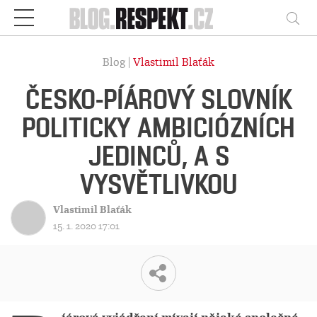
Respekt
Vy
Blog |
Vlastimil Blaťák
ČESKO-PÍÁROVÝ SLOVNÍK
POLITICKY AMBICIÓZNÍCH
JEDINCŮ, A S
VYSVĚTLIVKOU
Vlastimil Blaťák
15. 1. 2020 17:01