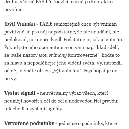
druhu, včetně PABlbů, toužící marně po kontaktu s
prvními.
(být) Vnímán
– PABlb samozřejmě chce být vnímán
pozitivně. Je pro něj nepodstatné, že nic neudělal, nic
nedokázal, nic nepředvedl. Podstatné je, jak je vnímán.
Pokud jste jeho oponentem a on vám například sdělí,
že „vaše názory
jsou vnímány
kontroverzně“, hoďte to
za hlavu a nepodléhejte jeho vidění světa. Vy, narozdíl
od něj, nemáte obsesi „být vnímáni“. Psychopat je on,
ne vy.
Vyslat signál
– neuvěřitelný výraz všech, kteří
neumějí hovořit z očí do očí a nedovedou říci pravdu;
tak chodí a vysílají signály.
Vytvořené podmínky
– jedná se o podmínky, které