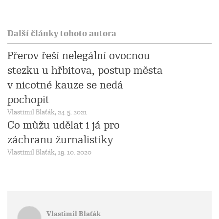
Další články tohoto autora
Přerov řeší nelegální ovocnou
stezku u hřbitova, postup města
v nicotné kauze se nedá
pochopit
Vlastimil Blaťák, 24. 5. 2021
Co můžu udělat i já pro
záchranu žurnalistiky
Vlastimil Blaťák, 19. 10. 2020
Vlastimil Blaťák