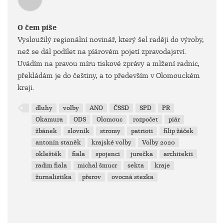
O čem píše
Vysloužilý regionální novinář, který šel raději do výroby,
než se dál podílet na píárovém pojetí zpravodajství.
Uvádím na pravou míru tiskové zprávy a mlžení radnic,
překládám je do češtiny, a to především v Olomouckém
kraji.
dluhy
volby
ANO
ČSSD
SPD
PR
Okamura
ODS
Olomouc
rozpočet
píár
žbánek
slovník
stromy
patrioti
filip žáček
antonín staněk
krajské volby
Volby 2020
okleštěk
fiala
spojenci
jurečka
architekti
radim fiala
michal šmucr
sekta
kraje
žurnalistika
přerov
ovocná stezka