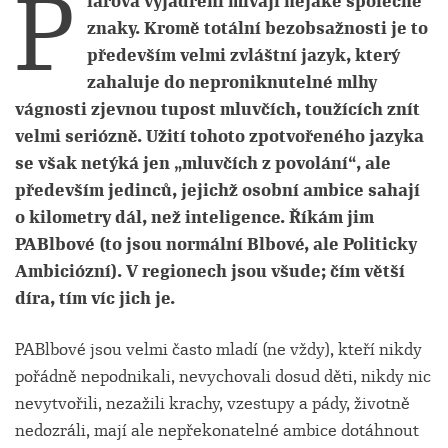
P
íárová vyjádření mívají nějaké společné
znaky. Kromě totální bezobsažnosti je to
především velmi zvláštní jazyk, který
zahaluje do neproniknutelné mlhy
vágnosti zjevnou tupost mluvčích, toužících znít
velmi seriózně. Užití tohoto zpotvořeného jazyka
se však netýká jen „mluvčích z povolání“, ale
především jedinců, jejichž osobní ambice sahají
o kilometry dál, než inteligence. Říkám jim
PABlbové (to jsou normální Blbové, ale Politicky
Ambiciózní). V regionech jsou všude; čím větší
díra, tím víc jich je.
PABlbové jsou velmi často mladí (ne vždy), kteří nikdy
pořádně nepodnikali, nevychovali dosud děti, nikdy nic
nevytvořili, nezažili krachy, vzestupy a pády, životně
nedozráli, mají ale nepřekonatelné ambice dotáhnout