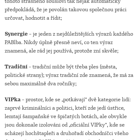
tohoto strašného sousloví tak nějak automaticky
předpokládá, že je povolán takovou společnou práci
určovat, hodnotit a řídit;
Synergie
– je jeden z nejdůležitějších výrazů každého
PABlba. Nikdy úplně přesně neví, co ten výraz
znamená, ale rád jej používá, protože zní skvěle;
Tradiční
– tradiční může být třeba ples (města,
politické strany); výraz tradiční zde znamená, že má za
sebou maximálně dva ročníky;
VIPka
– prostor, kde se „potkávají“ dvě kategorie lidí:
zaprvé kriminálníci a politici, kteří zde jedí ústřice,
lemtají šampaňské ve špičatých botách, ale obvykle
jsou dokonale izolováni od „oficiální VIPky“, kde se
scházejí hochštapleři a druhořadí obchodníčci všeho