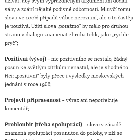
užívat, aby svým vyprázdněným argumentům dodali
váhy a zdání nějaké podivné odbornosti. Mluvčí tomu
slovu ve 100% případů vůbec nerozumí, ale o to častěji
je používá. Užití slova „potažmo“ by mělo pro druhou
stranu v dialogu znamenat zhruba tolik, jako „rychle
pryč“;
Pozitivní (vývoj)
– nic pozitivního se nestalo, žádný
posun ke světlým zítřkům nenastal, ale je vhodné to
říci; „pozitivní“ byly přece i výsledky moskevských
jednání v roce 1968;
Projevit připravenost
– výraz ani nepotřebuje
komentář;
Prohloubit (třeba spolupráci)
– slovo v zásadě
znamená spolupráci posunutou do polohy, v níž se