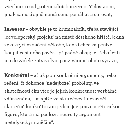
všechno, co od „potenciálních inzerentů“ dostanou;
jinak samozřejmě nemá cenu pomáhat a darovat;
Investor –
obvykle je to kriminálník, třeba stavějící
„developerský projekt“ na místě dětského hřiště. Jedná
se o krycí označení někoho, kdo si chce za peníze
koupit čest nebo pověst, případně obojí; je třeba lézti
mu do zádele zatvrzelým používáním tohoto výrazu;
Konkrétní –
ať už jsou konkrétní argumenty, nebo
řešení, či dokonce (nedejbože) problémy, ve
skutečnosti čím více je jejich konkrétnost verbálně
zdůrazněna, tím spíše ve skutečnosti nezazněl
skutečně konkrétní ani jeden. Jde pouze o rétorickou
figuru, která má podložit neurčitý argument
metafyzickým „něčím“;