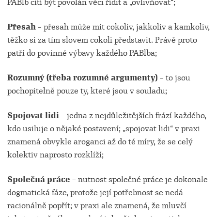
PABlb cítí být povolán věci řídit a „ovlivňovat“;
Přesah
– přesah může mít cokoliv, jakkoliv a kamkoliv,
těžko si za tím slovem cokoli představit. Právě proto
patří do povinné výbavy každého PABlba;
Rozumný (třeba rozumné argumenty)
– to jsou
pochopitelně pouze ty, které jsou v souladu;
Spojovat lidi
– jedna z nejdůležitějších frází každého,
kdo usiluje o nějaké postavení; „spojovat lidi“ v praxi
znamená obvykle aroganci až do té míry, že se celý
kolektiv naprosto rozklíží;
Společná práce
– nutnost společné práce je dokonale
dogmatická fáze, protože její potřebnost se nedá
racionálně popřít; v praxi ale znamená, že mluvčí