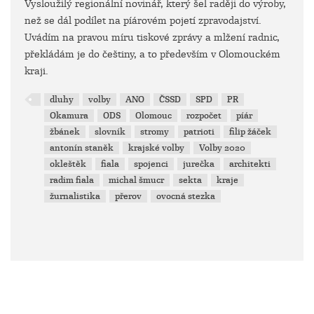
Vysloužilý regionální novinář, který šel raději do výroby,
než se dál podílet na píárovém pojetí zpravodajství.
Uvádím na pravou míru tiskové zprávy a mlžení radnic,
překládám je do češtiny, a to především v Olomouckém
kraji.
dluhy
volby
ANO
ČSSD
SPD
PR
Okamura
ODS
Olomouc
rozpočet
píár
žbánek
slovník
stromy
patrioti
filip žáček
antonín staněk
krajské volby
Volby 2020
okleštěk
fiala
spojenci
jurečka
architekti
radim fiala
michal šmucr
sekta
kraje
žurnalistika
přerov
ovocná stezka