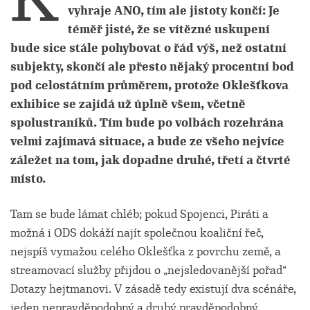
vyhraje ANO, tím ale jistoty končí: Je
téměř jisté, že se vítězné uskupení
bude sice stále pohybovat o řád výš, než ostatní
subjekty, skončí ale přesto nějaký procentní bod
pod celostátním průměrem, protože Oklešťkova
exhibice se zajídá už úplně všem, včetně
spolustraníků. Tím bude po volbách rozehrána
velmi zajímavá situace, a bude ze všeho nejvíce
záležet na tom, jak dopadne druhé, třetí a čtvrté
místo.
Tam se bude lámat chléb; pokud Spojenci, Piráti a
možná i ODS dokáží najít společnou koaliční řeč,
nejspíš vymažou celého Oklešťka z povrchu země, a
streamovací služby přijdou o „nejsledovanější pořad“
Dotazy hejtmanovi. V zásadě tedy existují dva scénáře,
jeden nepravděpodobný a druhý pravděpodobný.