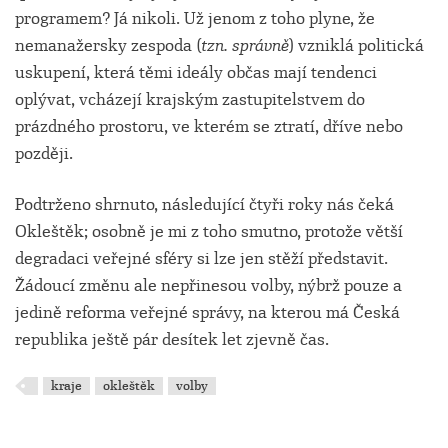
programem? Já nikoli. Už jenom z toho plyne, že
nemanažersky zespoda (
tzn. správně
) vzniklá politická
uskupení, která těmi ideály občas mají tendenci
oplývat, vcházejí krajským zastupitelstvem do
prázdného prostoru, ve kterém se ztratí, dříve nebo
později.
Podtrženo shrnuto, následující čtyři roky nás čeká
Okleštěk; osobně je mi z toho smutno, protože větší
degradaci veřejné sféry si lze jen stěží představit.
Žádoucí změnu ale nepřinesou volby, nýbrž pouze a
jedině reforma veřejné správy, na kterou má Česká
republika ještě pár desítek let zjevně čas.
kraje
okleštěk
volby