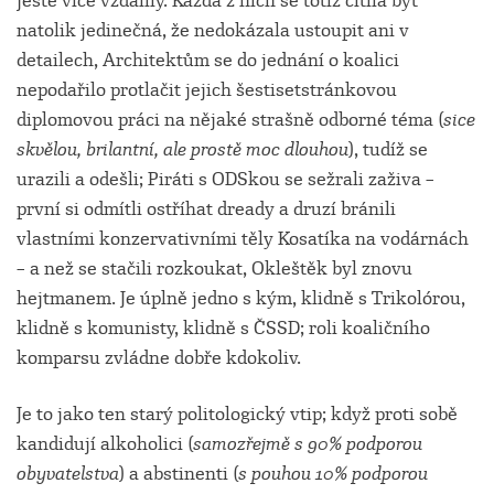
ještě více vzdálily. Každá z nich se totiž cítila být
natolik jedinečná, že nedokázala ustoupit ani v
detailech, Architektům se do jednání o koalici
nepodařilo protlačit jejich šestisetstránkovou
diplomovou práci na nějaké strašně odborné téma (
sice
skvělou, brilantní, ale prostě moc dlouhou
), tudíž se
urazili a odešli; Piráti s ODSkou se sežrali zaživa –
první si odmítli ostříhat dready a druzí bránili
vlastními konzervativními těly Kosatíka na vodárnách
– a než se stačili rozkoukat, Okleštěk byl znovu
hejtmanem. Je úplně jedno s kým, klidně s Trikolórou,
klidně s komunisty, klidně s ČSSD; roli koaličního
komparsu zvládne dobře kdokoliv.
Je to jako ten starý politologický vtip; když proti sobě
kandidují alkoholici (
samozřejmě s 90% podporou
obyvatelstva
) a abstinenti (
s pouhou 10% podporou