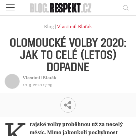
Respekt
Vy
Blog |
Vlastimil Blaťák
OLOMOUCKÉ VOLBY 2020:
JAK TO CELÉ (LETOS)
DOPADNE
Vlastimil Blaťák
10. 9. 2020 17:09
K
rajské volby proběhnou už za necelý
měsíc. Mimo jakoukoli pochybnost