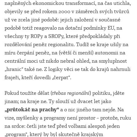
naplněných ekonomickou transformací, na čas utichla,
objevily se před rokem 2000 v záměrech svých tvůrců
už ve zcela jiné podobě: jejich založení v současné
podobě totiž reagovalo na dotační podmínky EU, na
všechny ty ROPy a SROPy, které předpokládaly při
rozdělování peněz regionalitu. Tudíž se kraje ušily na
míru čerpání peněz, na (větší či menší) autonomii na
centrální moci už nikdo nebral ohled, na smyluplnost
„hranic“ také ne. Z logiky věci se tak do krajů nahrnuli
frajeři, kteří dovedli „čerpat“.
Pokud toužíte dělat (
třebas regionální
) politiku, jděte
jinam; na kraje ne. Ty slouží už dvacet let jako
„průtokáč na prachy“
a o nic jiného tam nejde. Na
vize, myšlenky a programy není prostor – protože, ruku
na srdce: četli jste teď před volbami alespoň jeden
„program“, který by byl skutečně krajským