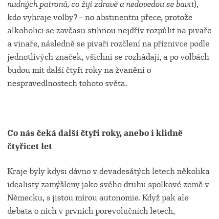
nudných patronů, co žijí zdravě a nedovedou se bavit
),
kdo vyhraje volby? – no abstinentni přece, protože
alkoholici se zavčasu stihnou nejdřív rozpůlit na pivaře
a vinaře, následně se pivaři rozčlení na příznivce podle
jednotlivých značek, všichni se rozhádají, a po volbách
budou mít další čtyři roky na žvanění o
nespravedlnostech tohoto světa.
Co nás čeká další čtyři roky, anebo i klidně
čtyřicet let
Kraje byly kdysi dávno v devadesátých letech několika
idealisty zamýšleny jako svého druhu spolkové země v
Německu, s jistou mírou autonomie. Když pak ale
debata o nich v prvních porevolučních letech,