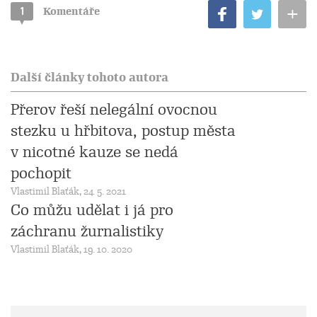
+
1
Komentáře
Další články tohoto autora
Přerov řeší nelegální ovocnou
stezku u hřbitova, postup města
v nicotné kauze se nedá
pochopit
Vlastimil Blaťák, 24. 5. 2021
Co můžu udělat i já pro
záchranu žurnalistiky
Vlastimil Blaťák, 19. 10. 2020