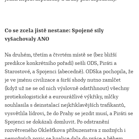
Co se zcela jistě nestane: Spojené síly
vyšachovaly ANO
Na druhém, třetím a čtvrtém místě se (bez bližší
predikce konkrétního pořadí) sešli ODS, Piráti a
Starostové, a Spojenci (abecedně). ODSka pochopila, že
je ve jménu civilizace a širší shody nutno zamlčet
(když už ne se od nich výslovně odstřihnout) všechny
protiekologistické a eurourážlivé výkřiky, mlčky
souhlasila s deinstalací nejkřiklavějších trafikantů,
vysvětlila lídrovi, že do Prahy se jezdit musí, a Piráti se
Spojenci se dokázali domluvit. Po odstranění
rozvětveného Oklešťkova příbuzenstva z možných i
nemožných pozic se koalice dala do práce a během